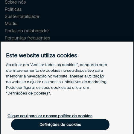
Sobre nós
Políticas
Sustentabilidade
Media
Portal do colaborador
Perguntas frequentes
Livro de reclamações
Este website utiliza cookies
Avisos Legais
Ao clicar em "Aceitar todos os cookies", concorda com
Política Global de Proteção de Dados Pessoais
o armazenamento de cookies no seu dispositivo para
Declaração de Privacidade
melhorar a navegação no website, analisar a utilização
Política de Cookies
do website e ajudar nas nossas iniciativas de marketing.
Pode configurar os seus cookies ao clicar em
Responsible Disclosure
"Definições de cookies".
Definições de cookies
Clique aqui para ler a nossa política de cookies
Definições de cookies