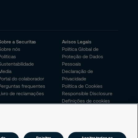
Sobre a Securitas
Avisos Legais
Sobre nós
Política Global de
Políticas
Proteção de Dados
Sustentabilidade
Pessoais
Media
Declaração de
Portal do colaborador
Privacidade
Perguntas frequentes
Política de Cookies
Livro de reclamações
Responsible Disclosure
Definições de cookies
 de
Rejeitar
Aceitar todos os