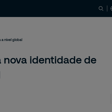
ça
Media e Insights
Carreiras
Con
a nível global
a nova identidade de
l