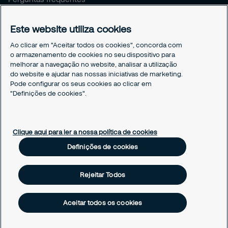
Livro de reclamações
Este website utiliza cookies
Avisos Legais
Ao clicar em "Aceitar todos os cookies", concorda com
Política Global de Proteção de Dados Pessoais
o armazenamento de cookies no seu dispositivo para
Declaração de Privacidade
melhorar a navegação no website, analisar a utilização
Política de Cookies
do website e ajudar nas nossas iniciativas de marketing.
Pode configurar os seus cookies ao clicar em
Responsible Disclosure
"Definições de cookies".
Definições de cookies
Clique aqui para ler a nossa política de cookies
Definições de cookies
Rejeitar Todos
Aceitar todos os cookies
©Securitas – Serviços e Tecnologia de Segurança, S.A,
2026 | Alvarás MAI 22A, 22B, 22C