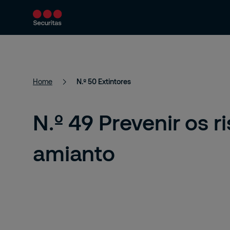
Produtos e Serviços
Soluções de seguran
Home
N.º 50 Extintores
N.º 49 Prevenir os 
amianto