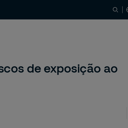
ça
Media e Insights
Carreiras
Con
riscos de exposição ao